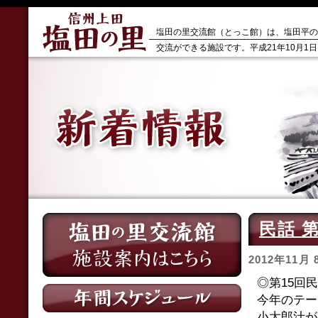
塩田の里交流館（とっこ館）は、塩田平の
交流ができる施設です。平成21年10月1
民話 第
2012年11月 
◎第15回
今年のテー
小太郎汁が