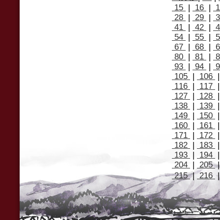
15
|
16
|
1
28
|
29
|
3
41
|
42
|
4
54
|
55
|
5
67
|
68
|
6
80
|
81
|
8
93
|
94
|
9
105
|
106
116
|
117
127
|
128
138
|
139
149
|
150
160
|
161
171
|
172
182
|
183
193
|
194
204
|
205
215
|
216