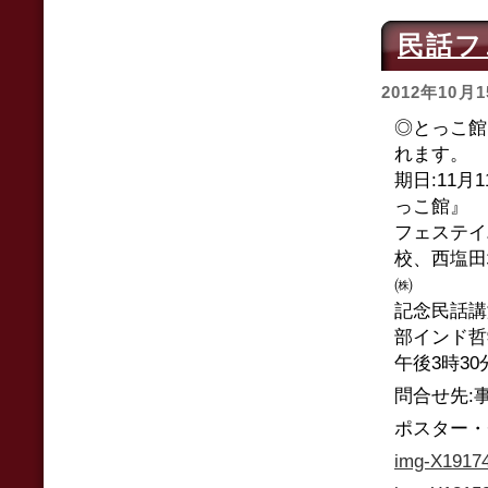
民話フ
2012年10月
◎とっこ館
れます。
期日:11月
っこ館
フェステイ
校、西塩田
㈱
記念民話講
部インド哲
午後3時30
問合せ先:事務
ポスター・
img-X19174