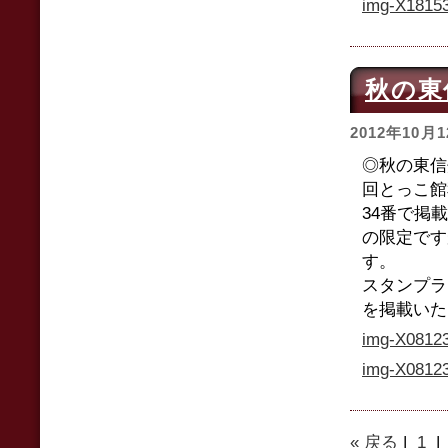
img-X18153
秋の東
2012年10月
◎秋の東信
回とっこ館
34番で掲
の限定です
す。
スタンプラ
を掲載いた
img-X08123
img-X08123
« 戻る
|
1
|