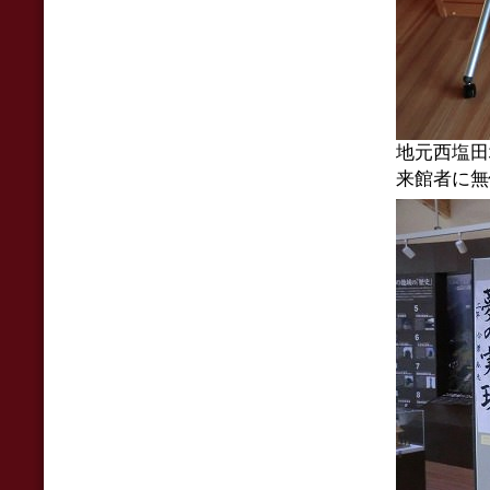
地元西塩田
来館者に無