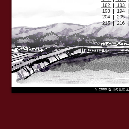
182
|
183
193
|
194
204
|
205
215
|
216
© 2009 塩田の里交流館（