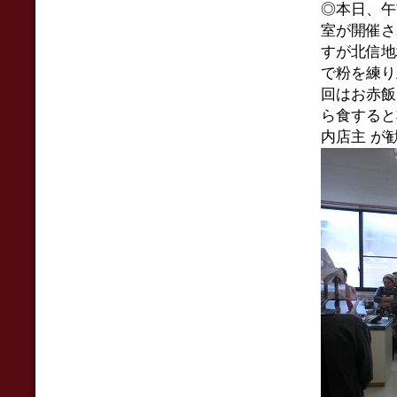
◎本日、午
室が開催さ
すが北信地
で粉を練り
回はお赤飯
ら食すると
内店主 が