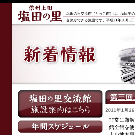
塩田の里交流館（とっこ館）は、塩田平の
交流ができる施設です。平成21年10月1
第三回
2011年1月2
非常に難解
館全館を使
上小地方事