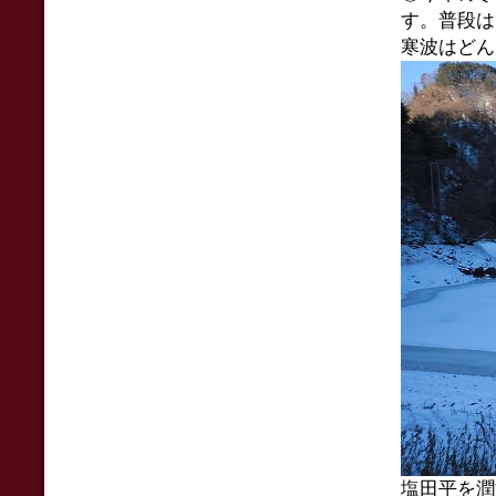
す。普段は
寒波はどん
塩田平を潤