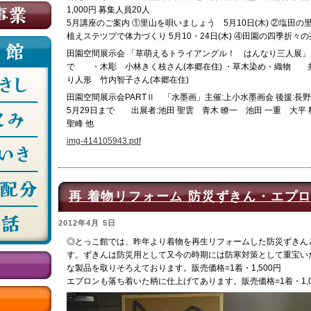
1,000円 募集人員20人
5月講座のご案内 ①里山を唄いましょう 5月10日(木) ②塩田の里
植えステツプで体力づくり 5月10・24日(木) ④田園の四季折々の茶
田園空間展示会 「草萌えるトライアングル！ はんなり三人展」展
で ・木彫 小林きく枝さん(本郷在住) ・草木染め・織物 
り人形 竹内智子さん(本郷在住)
田園空間展示会PARTⅡ 「水墨画」主催:上小水墨画会 後援:長野
5月29日まで 出展者:池田 聖雲 青木 瞭一 池田 一重 大平
聖峰 他
img-414105943.pdf
再 着物リフォーム 防災ずきん・エプ
2012年4月 5日
◎とっこ館では、昨年より着物を再生リフォームした防災ずきん
す。ずきんは防災用として又今の時期には防寒対策として重宝い
な製品を取りそろえております。販売価格=1着・1,500円
エプロンも落ち着いた柄に仕上げてあります。販売価格=1着・1,0