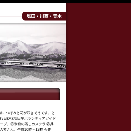
緒につぼみと花が咲きそうです。と
月3日(木):塩田平ボランティアガイド
華スープ。②米粉の蒸しカステラ ③具
皆さん、午前10時～12時 会費