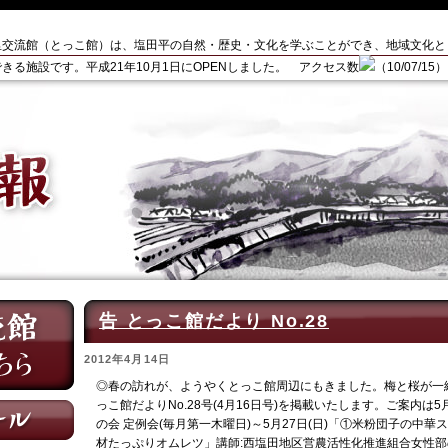
里交流館（とっこ館）は、塩田平の自然・歴史・文化を学ぶことができ、地域文化と
きる施設です。平成21年10月1日にOPENしました。 アクセス数
（10/07/15）
告 とっこ館だより No.28
2012年4月14日
◎春の訪れが、ようやくとっこ館周辺にもきました。梅と桜が一
っこ館だよりNo.28号(4月16日号)を掲載いたします。ご案内は5
の会 定例会(毎月第一木曜日)～5月27日(日)「①米粉団子の中
材たっぷりオムレツ」講師:西塩田地区営農活性化推進組合女性部の