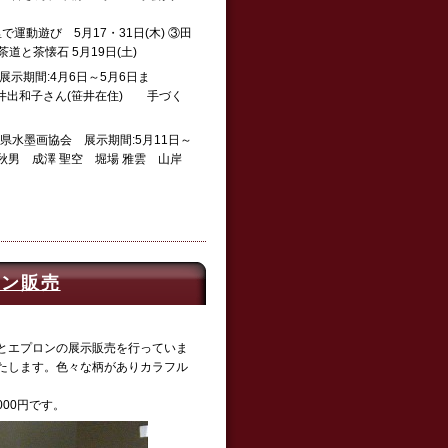
で運動遊び 5月17・31日(木) ③田
道と茶懐石 5月19日(土)
示期間:4月6日～5月6日ま
井出和子さん(笹井在住) 手づく
県水墨画協会 展示期間:5月11日～
 秋男 成澤 聖空 堀場 雅雲 山岸
ロン販売
とエプロンの展示販売を行っていま
たします。色々な柄がありカラフル
00円です。