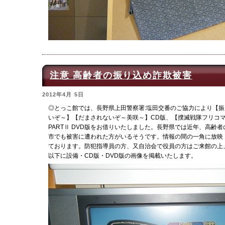
注意 高齢者の振り込め詐欺被害
2012年4月 5日
◎とっこ館では、長野県上田警察署:塩田交番のご協力により【振
いぞ～】【だまされないぞ～美咲～】CD版、【撲滅戦隊フリコマセン
PARTⅡ DVD版をお借りいたしました。長野県では近年、高齢
市でも被害に遭われた方がいるそうです。情報の間の一角に放映
ております。防犯指導員の方、又自治会で役員の方はご来館の上
以下に設備・CD版・DVD版の画像を掲載いたします。