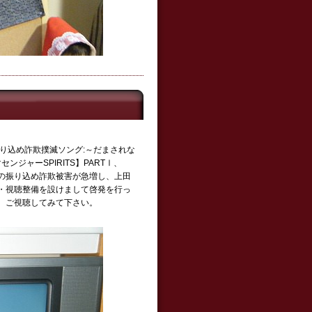
り込め詐欺撲滅ソング:～だまされな
ジャーSPIRITS】PARTⅠ、
者の振り込め詐欺被害が急増し、上田
・視聴整備を設けまして啓発を行っ
、ご視聴してみて下さい。