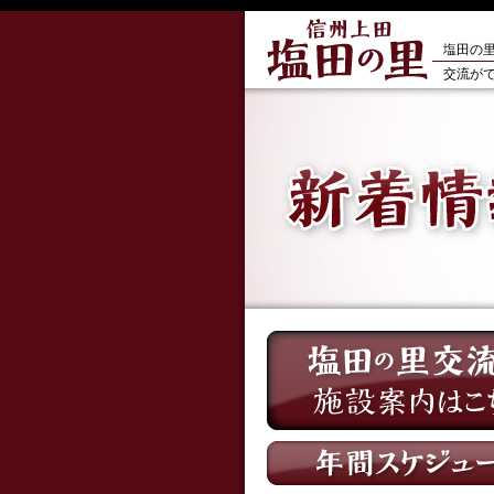
塩田の
交流がで